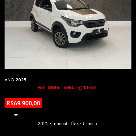
ANO
2025
Fiat Mobi Trekking 1.0mt..
R$69.900,00
34800 KM
2025
manual
flex
branco