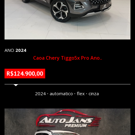
ANO
2024
Caoa Chery Tiggo5x Pro Ano..
R$124.900,00
62678 KM
2024
automatico
flex
cinza