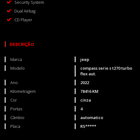
Security System
Dual Airbag
CD Player
DESCRIÇÃO
Marca
jeep
Modelo
compass serie s t270 turbo
flex aut.
Ano
2022
Kilometragem
78416 KM
Cor
cinza
Portas
4
Câmbio
automatico
Placa
RS*****