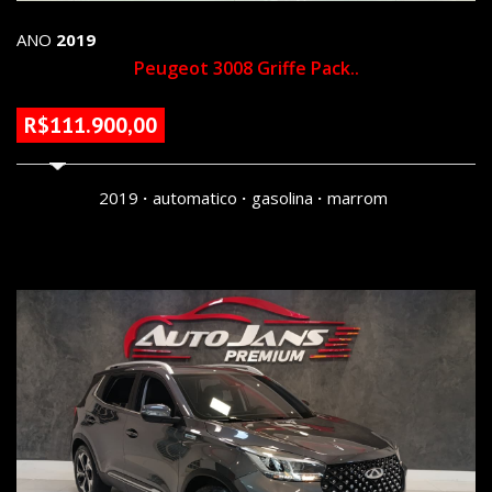
ANO
2019
Peugeot 3008 Griffe Pack..
R$111.900,00
83859 KM
2019
automatico
gasolina
marrom