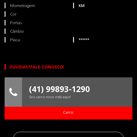
Kilometragem
KM
Cor
Portas
Câmbio
Placa
*****
DÚVIDAS?FALE CONOSCO!
(41) 99893-1290
Seu carro novo está aqui!
Carro: