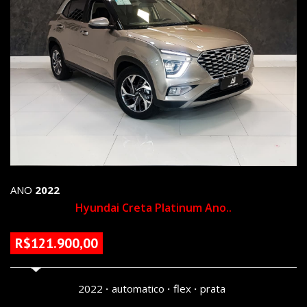
ANO
2022
Hyundai Creta Platinum Ano..
R$121.900,00
67683 KM
2022
automatico
flex
prata