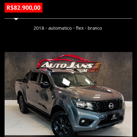
R$82.900,00
173400 KM
2018
automatico
flex
branco