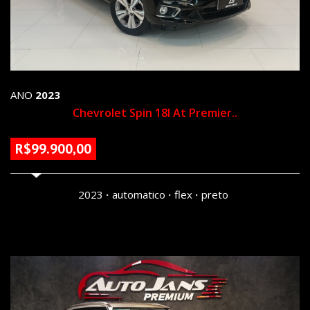
ANO
2023
Chevrolet Spin 18l At Premier..
R$99.900,00
77272 KM
2023
automatico
flex
preto