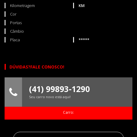
Kilometragem
KM
Cor
Portas
Câmbio
Placa
*****
DÚVIDAS?FALE CONOSCO!
(41) 99893-1290
Seu carro novo está aqui!
Carro: