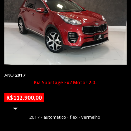
ANO
2017
Kia Sportage Ex2 Motor 2.0..
R$112.900,00
87600 KM
2017
automatico
flex
vermelho