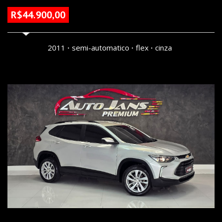
R$44.900,00
186020 KM
2011
semi-automatico
flex
cinza