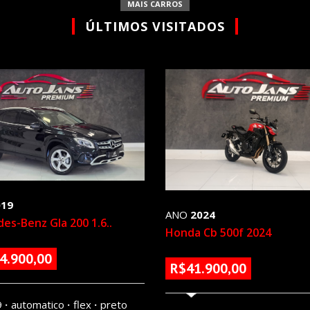
MAIS CARROS
ÚLTIMOS VISITADOS
019
ANO
2024
es-Benz Gla 200 1.6..
Honda Cb 500f 2024
4.900,00
83817 KM
R$41.900,00
9
automatico
flex
preto