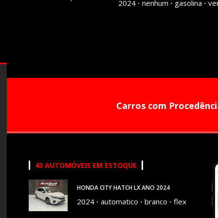
2024
nenhum
gasolina
ve
Carros com Procedênci
43 AUTOMÓVEIS EM ESTOQUE
HONDA CITY HATCH LX ANO 2024
2024
automatico
branco
flex
20200 KM