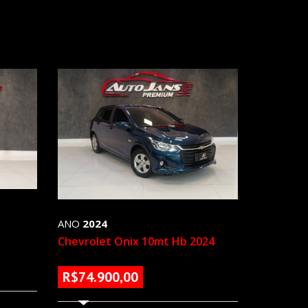
ANO
2024
Chevrolet Onix 10mt Hb 2024
11062 KM
R$74.900,00
26925 KM