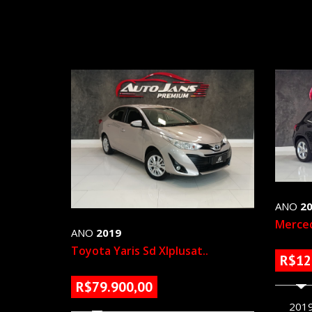
ANO
2
Merced
ANO
2019
Toyota Yaris Sd Xlplusat..
R$12
R$79.900,00
152231 KM
201