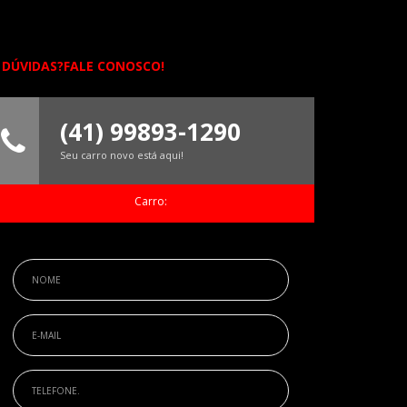
DÚVIDAS?FALE CONOSCO!
(41) 99893-1290
Seu carro novo está aqui!
Carro: