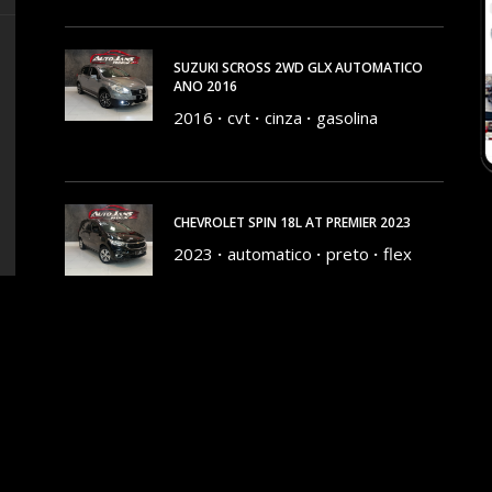
SUZUKI SCROSS 2WD GLX AUTOMATICO
ANO 2016
2016
cvt
cinza
gasolina
178000 KM
CHEVROLET SPIN 18L AT PREMIER 2023
2023
automatico
preto
flex
77272 KM