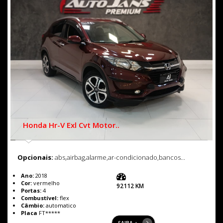
Honda Hr-V Exl Cvt Motor..
Opcionais:
abs,airbag,alarme,ar-condicionado,bancos...
Ano:
2018
Cor:
vermelho
92112 KM
Portas:
4
Combustível:
flex
Câmbio:
automatico
Placa
FT*****