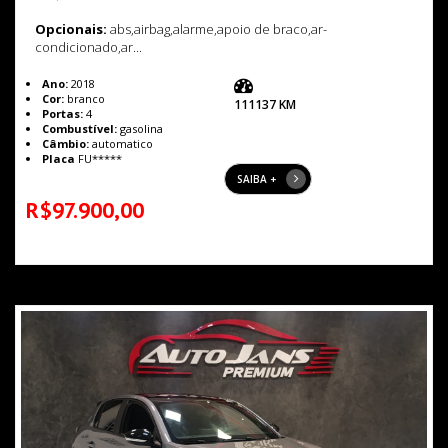
Opcionais:
abs,airbag,alarme,apoio de braco,ar-
condicionado,ar...
Ano:
2018
Cor:
branco
111137 KM
Portas:
4
Combustível:
gasolina
Câmbio:
automatico
Placa
FU*****
SAIBA +
R$97.900,00