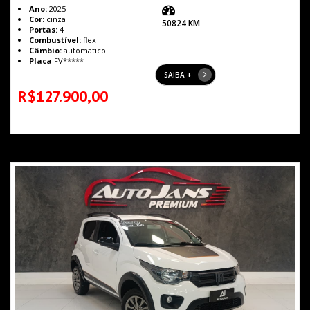
Ano:
2025
Cor:
cinza
50824 KM
Portas:
4
Combustível:
flex
Câmbio:
automatico
Placa
FV*****
SAIBA +
R$127.900,00