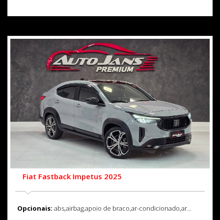
Fiat Fastback Impetus 2025
Opcionais:
abs,airbag,apoio de braco,ar-condicionado,ar...