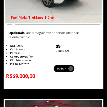
Fiat Mobi Trekking 1.0mt..
Opcionais:
abs,airbag,alarme,ar-condicionado,ar
quente,cambio...
Ano:
2025
Cor:
branco
32842 KM
Portas:
5
Combustível:
flex
Câmbio:
manual
Placa
TA*****
SAIBA +
R$69.000,00