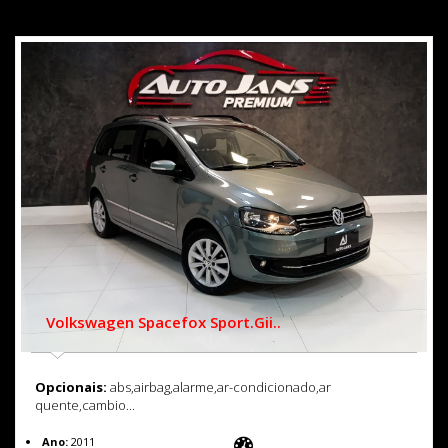
Volkswagen Spacefox Sport.gii..
Opcionais:
abs,airbag,alarme,ar-condicionado,ar
quente,cambio...
Ano:
2011