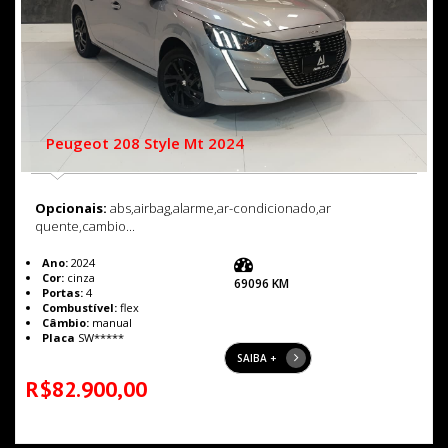
Peugeot 208 Style Mt 2024
Opcionais:
abs,airbag,alarme,ar-condicionado,ar
quente,cambio...
Ano:
2024
Cor:
cinza
69096 KM
Portas:
4
Combustível:
flex
Câmbio:
manual
Placa
SW*****
SAIBA +
R$82.900,00