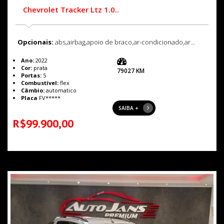
Chevrolet Tracker Ltz 1.0..
Opcionais:
abs,airbag,apoio de braco,ar-condicionado,ar...
Ano:
2022
Cor:
prata
79027 KM
Portas:
5
Combustível:
flex
Câmbio:
automatico
Placa
FV*****
SAIBA +
R$99.900,00