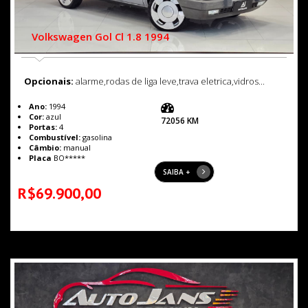
Volkswagen Gol Cl 1.8 1994
Opcionais:
alarme,rodas de liga leve,trava eletrica,vidros...
Ano:
1994
Cor:
azul
72056 KM
Portas:
4
Combustível:
gasolina
Câmbio:
manual
Placa
BO*****
SAIBA +
R$69.900,00