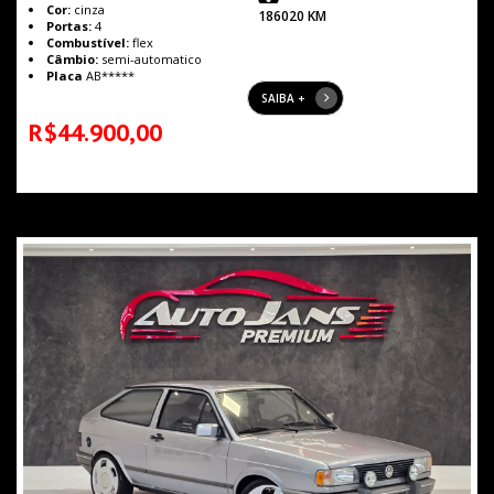
Cor:
cinza
186020 KM
Portas:
4
Combustível:
flex
Câmbio:
semi-automatico
Placa
AB*****
SAIBA +
R$44.900,00