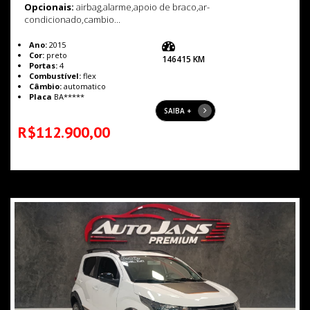
Opcionais:
airbag,alarme,apoio de braco,ar-
condicionado,cambio...
Ano:
2015
Cor:
preto
146415 KM
Portas:
4
Combustível:
flex
Câmbio:
automatico
Placa
BA*****
SAIBA +
R$112.900,00