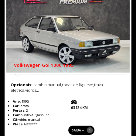
Volkswagen Gol 1000 1995
Opcionais:
cambio manual,rodas de liga leve,trava
eletrica,vidros...
Ano:
1995
Cor:
prata
63134 KM
Portas:
2
Combustível:
gasolina
Câmbio:
manual
Placa
AD*****
SAIBA +