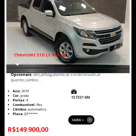
Chevrolet S10 Lt 4x4 At..
Opcionais:
abs,airbag,alarme,ar-condicionado,ar
quente,cambio...
Ano:
2019
Cor:
prata
157331 KM
Portas:
4
Combustível:
flex
Câmbio:
automatico
Placa
QP*****
SAIBA +
R$149.900,00