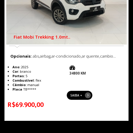
Fiat Mobi Trekking 1.0mt..
Opcionais:
abs,airbag,ar-condicionado,ar quente,cambio...
Ano:
2025
Cor:
branco
34800 KM
Portas:
5
Combustível:
flex
Câmbio:
manual
Placa
TB*****
SAIBA +
R$69.900,00