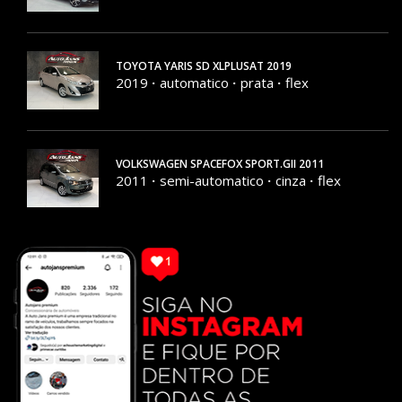
50824 KM
TOYOTA YARIS SD XLPLUSAT 2019
2019
automatico
prata
flex
152231 KM
VOLKSWAGEN SPACEFOX SPORT.GII 2011
2011
semi-automatico
cinza
flex
186020 KM