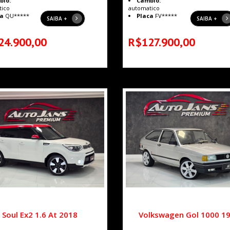
bio:
Câmbio:
tico
automatico
a
QU*****
Placa
FV*****
SAIBA +
SAIBA +
24.900,00
R$127.900,00
 Soul Ex2 1.6 At 2018
Volkswagen Gol 1000 1