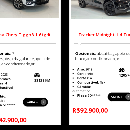
oa Chery Tiggo8 1.6tgdi..
Tracker Midnight 1.4 Tur
onais:
7
Opcionais:
abs,airbag,apoio d
es,abs,airbag,alarme,apoio de
braco,ar-condicionado,ar...
,ar-condicionado,ar...
Ano:
2019
Cor:
preto
2023
12057
Portas:
4
branco
88139 KM
Combustível:
flex
as:
4
Câmbio:
ustível:
automatico
a
Placa
BD*****
bio:
SAIBA +
tico
SAIBA +
a
SC*****
R$92.900,00
42.900,00