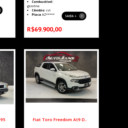
Combustível:
gasolina
Câmbio:
cvt
Placa
AZ*****
SAIBA +
R$69.900,00
995
Fiat Toro Freedom At9 D..