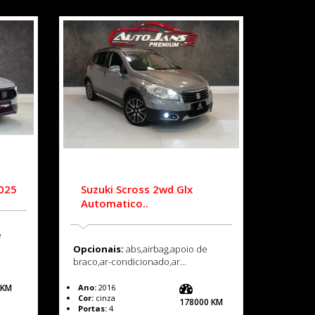
2025
Suzuki Scross 2wd Glx
Automatico..
e
Opcionais:
abs,airbag,apoio de
braco,ar-condicionado,ar...
 KM
Ano:
2016
Cor:
cinza
178000 KM
Portas:
4