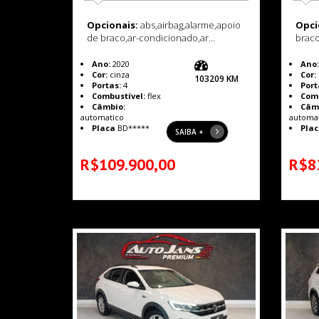
Opcionais:
abs,airbag,alarme,apoio
Opci
de braco,ar-condicionado,ar...
braco
Ano:
2020
Ano:
Cor:
cinza
Cor:
103209 KM
Portas:
4
Port
Combustível:
flex
Comb
Câmbio:
Câm
automatico
automa
Placa
BD*****
Plac
SAIBA +
R$109.900,00
R$8