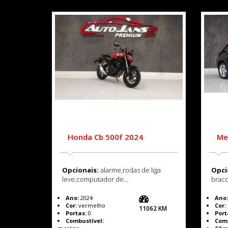
Honda Cb 500f 2024
Me
Opcionais:
alarme,rodas de liga
Opci
leve,computador de...
braco
Ano:
2024
Ano:
Cor:
vermelho
Cor:
11062 KM
Portas:
0
Port
Combustível:
Comb