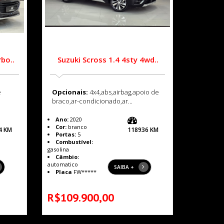
bo..
Suzuki Scross 1.4 4sty 4wd..
e
Opcionais:
4x4,abs,airbag,apoio de
braco,ar-condicionado,ar...
Ano:
2020
Cor:
branco
4 KM
118936 KM
Portas:
5
Combustível:
gasolina
Câmbio:
automatico
SAIBA +
Placa
FW*****
R$109.900,00