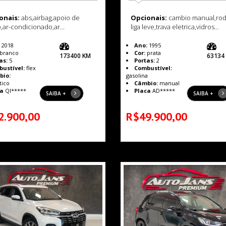
onais:
abs,airbag,apoio de
Opcionais:
cambio manual,rod
,ar-condicionado,ar...
liga leve,trava eletrica,vidros...
2018
Ano:
1995
branco
Cor:
prata
173400 KM
63134
as:
5
Portas:
2
ustível:
flex
Combustível:
bio:
gasolina
tico
Câmbio:
manual
a
QI*****
Placa
AD*****
SAIBA +
SAIBA +
2.900,00
R$49.900,00