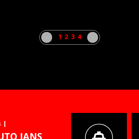
1
2
3
4
S
UTO JANS