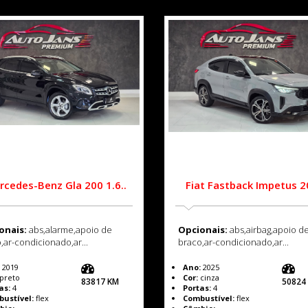
rcedes-Benz Gla 200 1.6..
Fiat Fastback Impetus 
onais:
abs,alarme,apoio de
Opcionais:
abs,airbag,apoio d
,ar-condicionado,ar...
braco,ar-condicionado,ar...
2019
Ano:
2025
preto
Cor:
cinza
83817 KM
50824
as:
4
Portas:
4
ustível:
flex
Combustível:
flex