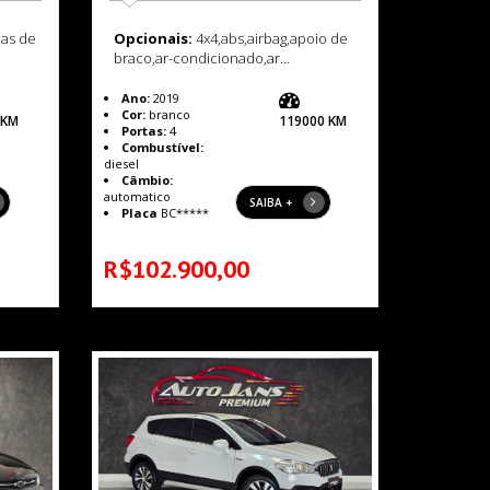
as de
Opcionais:
4x4,abs,airbag,apoio de
braco,ar-condicionado,ar...
Ano:
2019
Cor:
branco
 KM
119000 KM
Portas:
4
Combustível:
diesel
Câmbio:
automatico
SAIBA +
Placa
BC*****
R$102.900,00