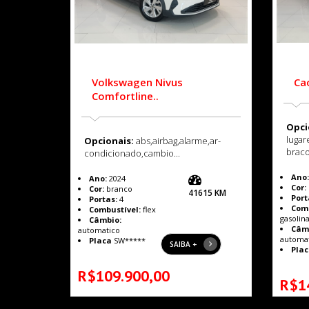
Volkswagen Nivus
Ca
Comfortline..
Opci
lugar
Opcionais:
abs,airbag,alarme,ar-
braco
condicionado,cambio...
Ano:
Ano:
2024
Cor:
Cor:
branco
41615 KM
Port
Portas:
4
Comb
Combustível:
flex
gasolin
Câmbio:
Câm
automatico
automa
Placa
SW*****
SAIBA +
Plac
R$109.900,00
R$1