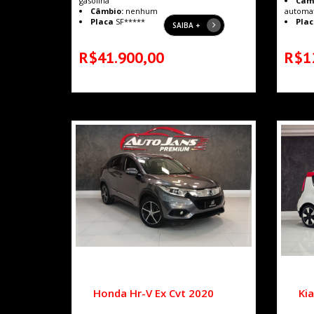
gasolina
Câm
Câmbio:
nenhum
automa
Placa
SF*****
Plac
SAIBA +
R$41.900,00
R$1
Honda Hr-V Ex Cvt 2020
Kia